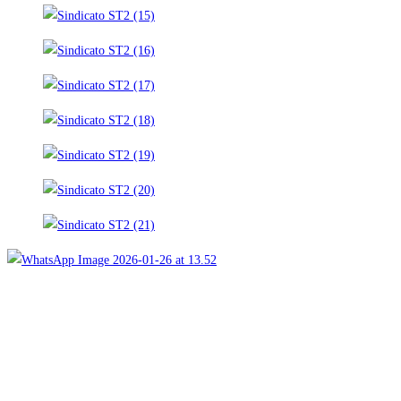
COMUNICADO | Sindicato de
Supervisores CMDIC frente a
renuncia de CEO de Collahuasi,
Jorge Gómez
Revisa el comunicado del Sindicato a continuación:
Ver noticia
09
Jun