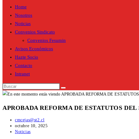
Home
Nosotros
Noticias
Convenios Sindicato
Convenios Fesumin
Avisos Económicos
Hazte Socio
Contacto
Intranet
Buscar
en
esta
APROBADA REFORMA DE ESTATUTOS DEL 
web
Autor
cmcejas@st2.cl
de
Publicación
octubre 10, 2025
la
de
Categoría
Noticias
entrada:
la
de