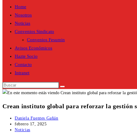
Home
Nosotros
Noticias
Convenios Sindicato
Convenios Fesumin
Avisos Económicos
Hazte Socio
Contacto
Intranet
Buscar
en
esta
Crean instituto global para reforzar la gestión
web
Autor
Daniela Fuentes Gañán
de
Publicación
febrero 17, 2025
la
de
Categoría
Noticias
entrada:
la
de